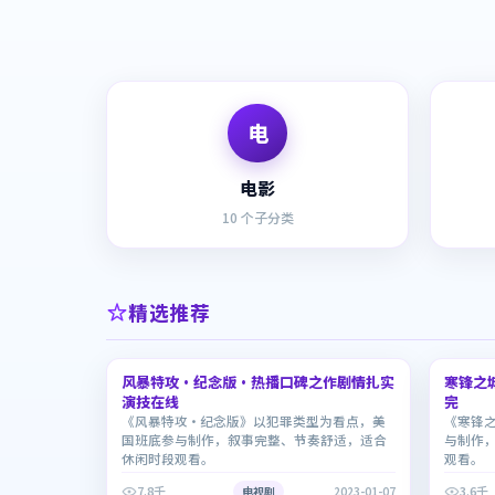
电
电影
10
个子分类
精选推荐
1:29:27
风暴特攻·纪念版·热播口碑之作剧情扎实
6.5
寒锋之
6.5
演技在线
完
《风暴特攻·纪念版》以犯罪类型为看点，美
《寒锋
国班底参与制作，叙事完整、节奏舒适，适合
与制作
休闲时段观看。
观看。
7.8千
3.6千
电视剧
2023-01-07