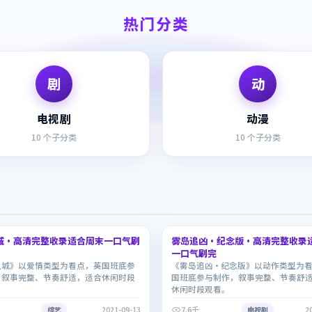
热门分类
剧
动
电视剧
动漫
10
个子分类
10
个子分类
1:28:46
城·高清完整收录适合周末一口气刷
雾岛追凶·纪念版·高清完整收录
7.4
一口气刷完
之城》以爱情类型为看点，英国班底参
《雾岛追凶·纪念版》以动作类型为
，叙事完整、节奏舒适，适合休闲时段
国班底参与制作，叙事完整、节奏舒
休闲时段观看。
7.6千
综艺
2021-09-13
电视剧
2