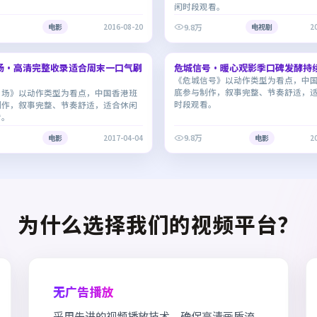
闲时段观看。
9.8万
电影
2016-08-20
电视剧
2
2:06:04
场·高清完整收录适合周末一口气刷
危城信号·暖心观影季口碑发酵持
6.5
《危城信号》以动作类型为看点，中
底参与制作，叙事完整、节奏舒适，
剧场》以动作类型为看点，中国香港班
时段观看。
制作，叙事完整、节奏舒适，适合休闲
看。
9.8万
电影
2017-04-04
电影
2
为什么选择我们的视频平台？
无广告播放
采用先进的视频播放技术，确保高清画质流