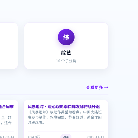
综
综艺
10
个子分类
查看更多 →
2:27:46
2:10:17
适合周末
风暴追踪·暖心观影季口碑发酵持续升温
9.3
《风暴追踪》以动作类型为看点，中国大陆班
底参与制作，叙事完整、节奏舒适，适合休闲
看点，韩
时段观看。
适，适合
4.9万
021-03-14
动漫
2019-11-11