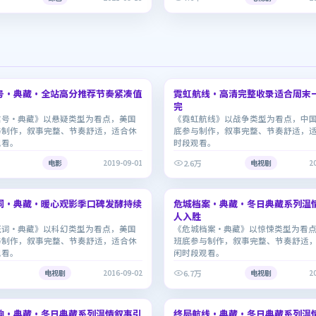
2:19:13
号·典藏·全站高分推荐节奏紧凑值
霓虹航线·高清完整收录适合周末
6.3
完
信号·典藏》以悬疑类型为看点，美国
《霓虹航线》以战争类型为看点，中
与制作，叙事完整、节奏舒适，适合休
底参与制作，叙事完整、节奏舒适，
观看。
时段观看。
2.6万
电影
2019-09-01
电视剧
2
2:22:29
词·典藏·暖心观影季口碑发酵持续
危城档案·典藏·冬日典藏系列温
7.8
人入胜
证词·典藏》以科幻类型为看点，美国
《危城档案·典藏》以惊悚类型为看
与制作，叙事完整、节奏舒适，适合休
班底参与制作，叙事完整、节奏舒适
观看。
闲时段观看。
6.7万
电视剧
2016-09-02
电视剧
2
2:48:42
响·典藏·冬日典藏系列温情叙事引
终局航线·典藏·冬日典藏系列温
9.3