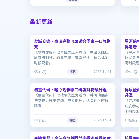
最新更新
1:47:10
焚城交锋·高清完整收录适合周末一口气刷
7.6
星河信
7.7
完
得追看
《焚城交锋》以冒险类型为看点，中国大陆班
《星河
底参与制作，叙事完整、节奏舒适，适合休闲
班底参
时段观看。
闲时段
1.2万
5.7万
综艺
2022-11-04
2:12:47
暴雪代码·暖心观影季口碑发酵持续升温
8.0
异境证
7.7
升温
《暴雪代码》以战争类型为看点，韩国班底参
与制作，叙事完整、节奏舒适，适合休闲时段
《异境
观看。
班底参
闲时段
8.9万
5.6万
综艺
2023-12-04
2:06:19
寒锋倒影·全站高分推荐节奏紧凑值得追看
8.9
银翼回
6.8