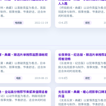
人入胜
回响·典藏》以喜剧类型为看点，英国
《终局航线·典藏》以动作类型为看
与制作，叙事完整、节奏舒适，适合休
班底参与制作，叙事完整、节奏舒适
观看。
闲时段观看。
4.2万
电视剧
2022-11-19
综艺
2
1:29:20
雾·典藏·臻选片单推荐画质清晰观
长夜来信·纪念版·臻选片单推荐
7.4
观看流畅
迷雾·典藏》以悬疑类型为看点，日本
《长夜来信·纪念版》以犯罪类型为
与制作，叙事完整、节奏舒适，适合休
国大陆班底参与制作，叙事完整、节
观看。
适合休闲时段观看。
9.8万
电影
2019-08-15
综艺
2
2:17:55
动·全站高分推荐节奏紧凑值得追看
无名玩家·典藏·暖心观影季口碑
8.9
升温
行动》以动作类型为看点，韩国班底参
，叙事完整、节奏舒适，适合休闲时段
《无名玩家·典藏》以爱情类型为看
班底参与制作，叙事完整、节奏舒适