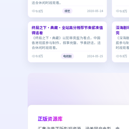
适合休闲时段观看。
9.8万
9.8万
综艺
2020-05-24
2:07:19
终局之下·典藏·全站高分推荐节奏紧凑值
8.3
深海剧
6.2
得追看
完
《终局之下·典藏》以犯罪类型为看点，中国
《深海
香港班底参与制作，叙事完整、节奏舒适，适
底参与
合休闲时段观看。
时段观
9.8万
9.8万
电视剧
2024-05-25
正版资源库
汇集海量正版影视资源，涵盖国产电影、电