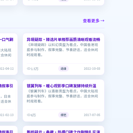
查看更多 →
1:44:16
1:56:50
一口气刷
异境疑踪·臻选片单推荐画质清晰观看流畅
6.0
《异境疑踪》以科幻类型为看点，中国香港班
底参与制作，叙事完整、节奏舒适，适合休闲
国大陆班
时段观看。
适合休闲
1.5万
022-04-12
动漫
2022-10-03
2:34:24
2:06:47
情叙事引
银翼列车·暖心观影季口碑发酵持续升温
8.4
《银翼列车》以喜剧类型为看点，中国大陆班
底参与制作，叙事完整、节奏舒适，适合休闲
点，日本
时段观看。
，适合休
6万
021-02-13
综艺
2017-07-05
1:39:06
1:53:39
情叙事引
断桥疑云·典藏·热播口碑之作剧情扎实演
8.2