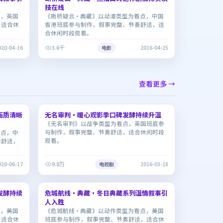
技在线
点，英国
《断桥疑云·典藏》以动漫类型为看点，中国
，适合休
香港班底参与制作，叙事完整、节奏舒适，适
合休闲时段观看。
3.6千
020-04-16
电影
2016-04-25
查看更多 →
1:33:26
2:40:17
画质清晰
无名审判·暖心观影季口碑发酵持续升温
6.9
《无名审判》以战争类型为看点，英国班底参
与制作，叙事完整、节奏舒适，适合休闲时段
看点，中
观看。
奏舒适，
9.8万
020-06-17
电视剧
2016-03-18
1:54:47
1:48:30
发酵持续
危城航线·典藏·冬日典藏系列温情叙事引
7.2
人入胜
点，美国
《危城航线·典藏》以动作类型为看点，美国
，适合休
班底参与制作，叙事完整、节奏舒适，适合休