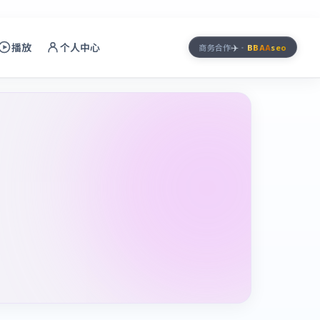
播放
个人中心
✈️
商务合作
·
BBAA
seo