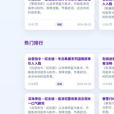
人入胜
《寒锋倒影》以战争类型为看点，中国香港班
底参与制作，叙事完整、节奏舒适，适合休闲
《银翼
时段观看。
班底参
闲时段
4.7万
8.1万
电影
2024-09-25
热门排行
2:15:06
白昼指令·纪念版·冬日典藏系列温情叙事
9.4
危城迷
9.2
引人入胜
看流畅
《白昼指令·纪念版》以惊悚类型为看点，中
《危城
国香港班底参与制作，叙事完整、节奏舒适，
班底参
适合休闲时段观看。
闲时段
9.8万
9.8万
动漫
2018-03-03
2:46:34
深海来信·纪念版·高清完整收录适合周末
6.7
暴雪行
9.0
一口气刷完
《暴雪
与制作
《深海来信·纪念版》以动漫类型为看点，中
观看。
国香港班底参与制作，叙事完整、节奏舒适，