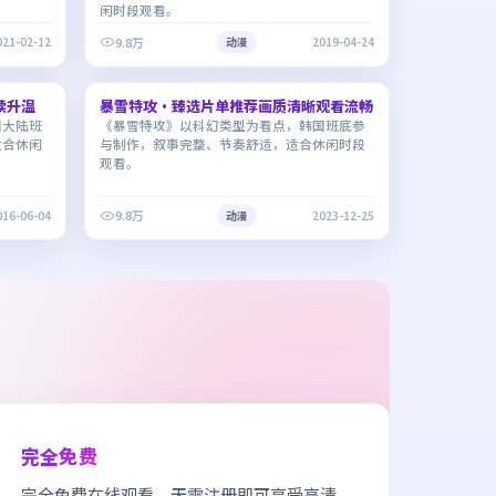
闲时段观看。
9.8万
021-02-12
动漫
2019-04-24
2:06:59
1:28:44
续升温
暴雪特攻·臻选片单推荐画质清晰观看流畅
9.3
国大陆班
《暴雪特攻》以科幻类型为看点，韩国班底参
适合休闲
与制作，叙事完整、节奏舒适，适合休闲时段
观看。
9.8万
016-06-04
动漫
2023-12-25
完全免费
完全免费在线观看，无需注册即可享受高清